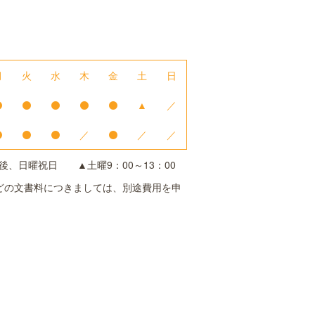
月
火
水
木
金
土
日
▲
／
／
／
／
後、日曜祝日 ▲土曜9：00～13：00
どの文書料につきましては、別途費用を申